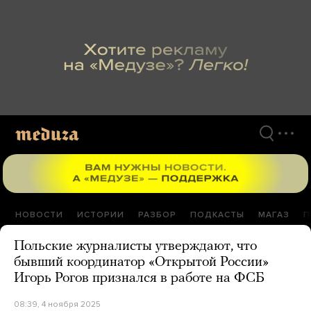
Перейти
к
материалам
НОВОСТИ
ИСТОРИИ
РАЗБОР
ПОДКАСТЫ
МАГАЗ
П
Польские журналисты утверждают, что
бывший координатор «Открытой России»
Игорь Рогов признался в работе на ФСБ
08:39, 4 ноября 2025