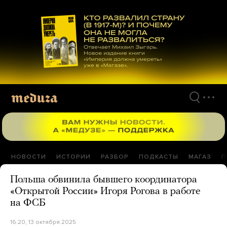
Перейти
к
материалам
НОВОСТИ
ИСТОРИИ
РАЗБОР
ПОДКАСТЫ
МАГАЗ
П
Польша обвинила бывшего координатора
«Открытой России» Игоря Рогова в работе
на ФСБ
16:20, 13 октября 2025