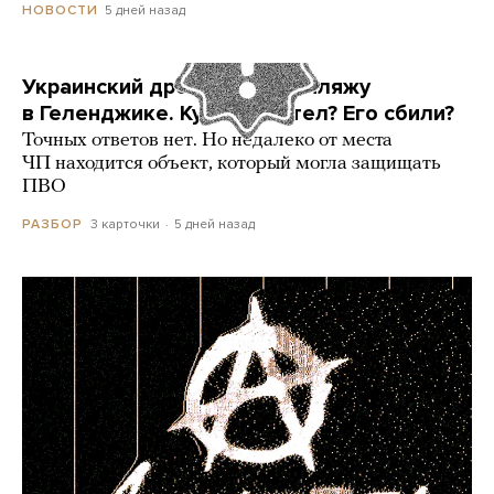
5 дней назад
НОВОСТИ
Украинский дрон попал по пляжу
в Геленджике. Куда он летел? Его сбили?
Точных ответов нет. Но недалеко от места
ЧП находится объект, который могла защищать
ПВО
3 карточки
5 дней назад
РАЗБОР