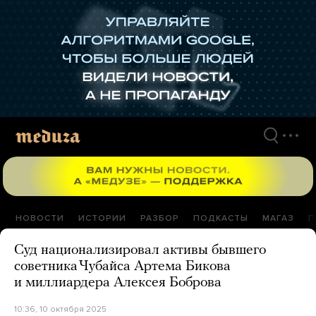
Перейти
к
материалам
НОВОСТИ
ИСТОРИИ
РАЗБОР
ПОДКАСТЫ
МАГАЗ
П
Суд национализировал активы бывшего
советника Чубайса Артема Бикова
и миллиардера Алексея Боброва
10:36, 10 октября 2025