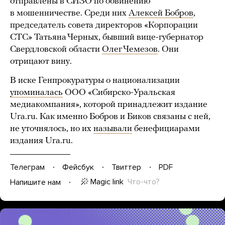
отправлены в СИЗО по обвинению
в мошенничестве. Среди них
Алексей Бобров
,
председатель совета директоров «Корпорации
СТС» Татьяна Черных, бывший вице-губернатор
Свердловской области
Олег Чемезов
. Они
отрицают вину.
В иске Генпрокуратуры о национализации
упоминалась
ООО «Сибирско-Уральская
медиакомпания», которой принадлежит издание
Ura.ru. Как именно Бобров и Биков связаны с ней,
не уточнялось, но их
называли
бенефициарами
издания Ura.ru.
Телеграм
Фейсбук
Твиттер
PDF
Magic link
Что-что?
Напишите нам