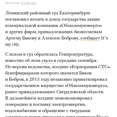
Источник:
It's my city
Ленинский районный суд Екатеринбурга
постановил изъять в доход государства акции
коммунальной компании «Облкоммунэнерго»
и других фирм, принадлежащих бизнесменам
Артему Бикову и Алексею Боброву,
сообщает
Itʼs
my city.
С иском в суд обратилась Генпрокуратура,
известно об этом
стало
в середине сентября.
По версии ведомства, холдинг «Корпорация СТС»,
бенефициарами которого значатся Биков
и Бобров, в 2015 году незаконно приватизировал
государственное имущество «Облкоммунэнерго»,
ранее принадлежавшее Свердловской области.
В дальнейшем холдинг монополизировал
генерацию и поставку электроэнергии,
водоснабжение и обращение с твердыми