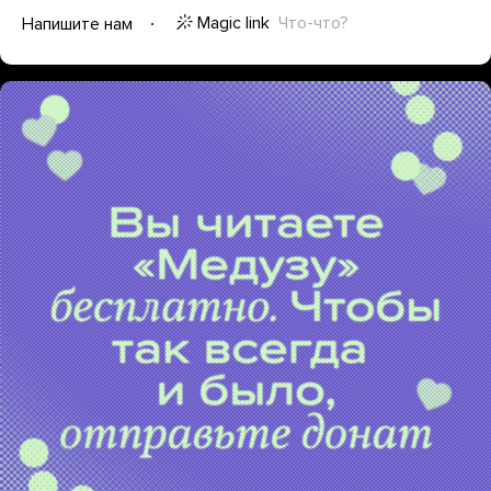
Magic link
Что-что?
Напишите нам