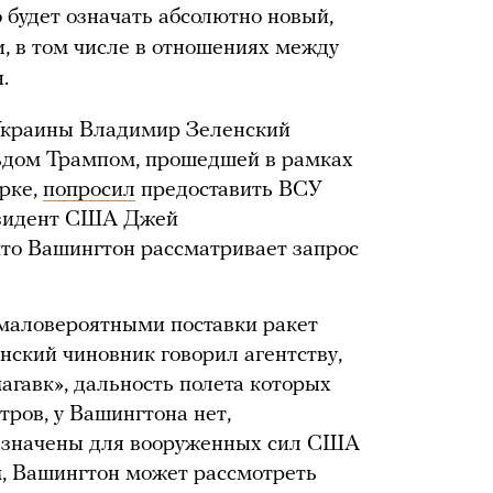
будет означать абсолютно новый,
и, в том числе в отношениях между
.
 Украины Владимир Зеленский
льдом Трампом, прошедшей в рамках
рке,
попросил
предоставить ВСУ
езидент США Джей
что Вашингтон рассматривает запрос
маловероятными поставки ракет
нский чиновник говорил агентству,
магавк», дальность полета которых
ров, у Вашингтона нет,
азначены для вооруженных сил США
ам, Вашингтон может рассмотреть