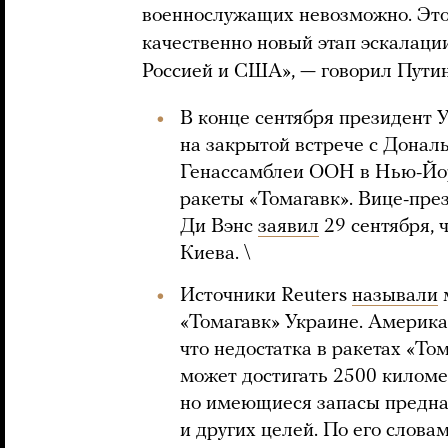
военнослужащих невозможно. Это 
качественно новый этап эскалаци
Россией и США», — говорил Путин
В конце сентября президент
на закрытой встрече с Дона
Генассамблеи ООН в Нью-Йо
ракеты «Томагавк». Вице-пр
Ди Вэнс
заявил
29 сентября, 
Киева. \
Источники Reuters
называли
«Томагавк» Украине. Америка
что недостатка в ракетах «То
может достигать 2500 километ
но имеющиеся запасы предн
и других целей. По его слов