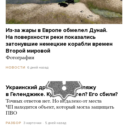
Из-за жары в Европе обмелел Дунай.
На поверхности реки показались
затонувшие немецкие корабли времен
Второй мировой
Фотографии
6 дней назад
НОВОСТИ
Украинский дрон попал по пляжу
в Геленджике. Куда он летел? Его сбили?
Точных ответов нет. Но недалеко от места
ЧП находится объект, который могла защищать
ПВО
3 карточки
5 дней назад
РАЗБОР