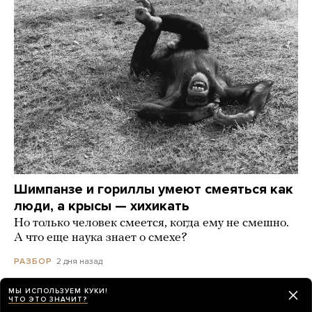
Шимпанзе и гориллы умеют смеяться как
люди, а крысы — хихикать
Но только человек смеется, когда ему не смешно.
А что еще наука знает о смехе?
2 дня назад
РАЗБОР
МЫ ИСПОЛЬЗУЕМ КУКИ!
ЧТО ЭТО ЗНАЧИТ?