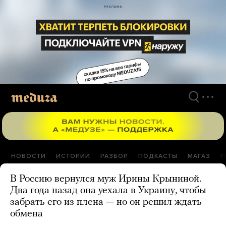
Перейти
к
материалам
НОВОСТИ
ИСТОРИИ
РАЗБОР
ПОДКАСТЫ
МАГАЗ
П
В Россию вернулся муж Ирины Крыниной.
Два года назад она уехала в Украину, чтобы
забрать его из плена — но он решил ждать
обмена