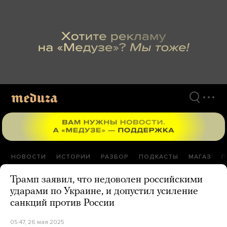
Перейти
к
материалам
НОВОСТИ
ИСТОРИИ
РАЗБОР
ПОДКАСТЫ
МАГАЗ
П
Трамп заявил, что недоволен российскими
ударами по Украине, и допустил усиление
санкций против России
05:47, 26 мая 2025