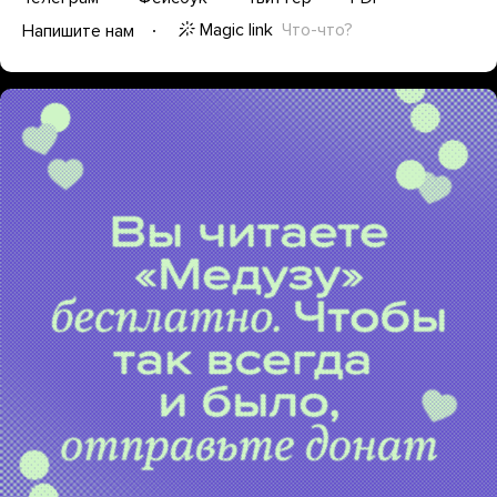
Magic link
Что-что?
Напишите нам