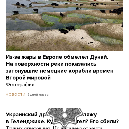
Из-за жары в Европе обмелел Дунай.
На поверхности реки показались
затонувшие немецкие корабли времен
Второй мировой
Фотографии
5 дней назад
НОВОСТИ
Украинский дрон попал по пляжу
в Геленджике. Куда он летел? Его сбили?
Точных ответов нет. Но недалеко от места