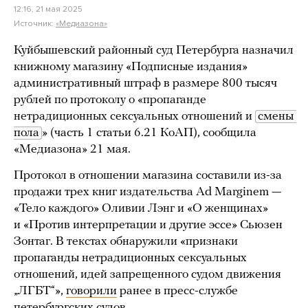
12:16, 21 мая 2025
Источник:
«Медиазона»
Куйбышевский районный суд Петербурга назначил
книжному магазину «Подписные издания»
административный штраф в размере 800 тысяч
рублей по протоколу о «пропаганде
нетрадиционных сексуальных отношений и
смены 
пола
» (часть 1 статьи 6.21 КоАП), сообщила
«Медиазона» 21 мая.
Протокол в отношении магазина составили из-за
продажи трех книг издательства Ad Marginem —
«Тело каждого» Оливии Лэнг и «О женщинах»
и «Против интерпретации и другие эссе» Сьюзен
Зонтаг. В текстах обнаружили «признаки
пропаганды нетрадиционных сексуальных
отношений, идей запрещенного судом движения
„ЛГБТ“»,
говорили
ранее в пресс-службе
петербургских судов.