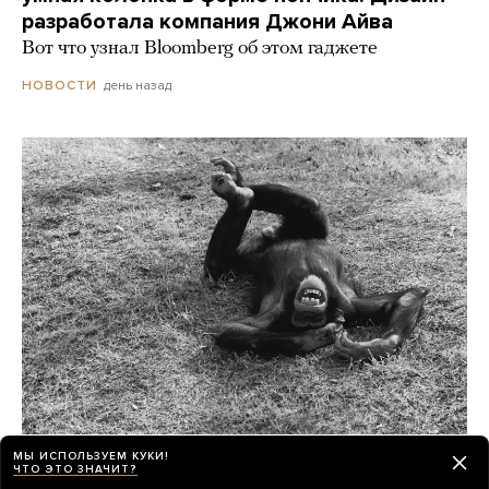
разработала компания Джони Айва
Вот что узнал Bloomberg об этом гаджете
день назад
НОВОСТИ
Шимпанзе и гориллы умеют смеяться как
МЫ ИСПОЛЬЗУЕМ КУКИ!
ЧТО ЭТО ЗНАЧИТ?
люди, а крысы — хихикать