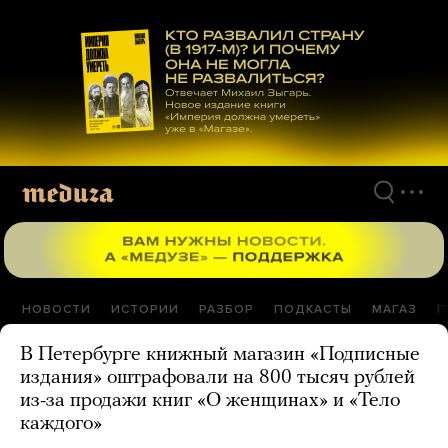
Перейти
к
материалам
НОВОСТИ
ИСТОРИИ
РАЗБОР
ПОДКАСТЫ
МАГАЗ
П
В Петербурге книжный магазин «Подписные
издания» оштрафовали на 800 тысяч рублей
из-за продажи книг «О женщинах» и «Тело
каждого»