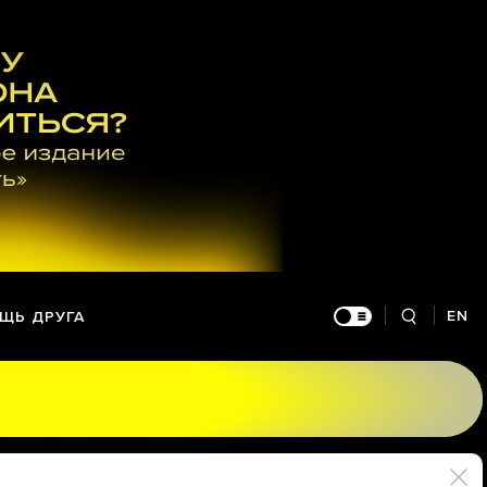
EN
ЩЬ ДРУГА