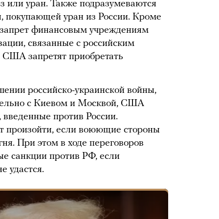
з или уран. Также подразумеваются
, покупающей уран из России. Кроме
т запрет финансовым учреждениям
ации, связанные с российским
м США запретят приобретать
шении российско-украинской войны,
дельно с Киевом и Москвой, США
, введенные против России.
ет произойти, если воюющие стороны
ня. При этом в ходе переговоров
вые санкции против РФ, если
е удастся.