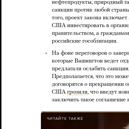
нефтепродукты, природный га
санкции против любой страны
того, проект закона включае
США инвестировать в организ
правительством, а граждана
российские гособлигации.
На фоне переговоров о завер
которые Вашингтон ведет от
предлагали ослабить санкции
Предполагается, что это мож
договорятся о прекращении ог
США
грозили
, что введут но
заключить такое соглашение н
ЧИТАЙТЕ ТАКЖЕ