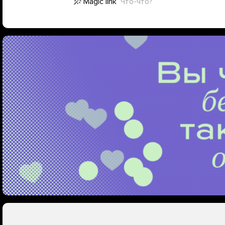
Magic link
Что-что?