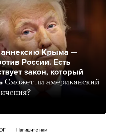
ь аннексию Крыма —
отив России. Есть
твует закон, который
ь
Сможет ли американский
ничения?
DF
Напишите нам