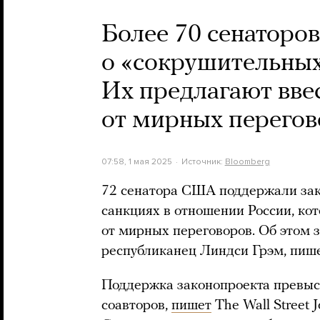
Более 70 сенаторо
о «сокрушительных
Их предлагают вве
от мирных перегов
07:58, 1 мая 2025
Источник:
Bloomberg
72 сенатора США поддержали зак
санкциях в отношении России, ко
от мирных переговоров. Об этом з
республиканец Линдси Грэм, пише
Поддержка законопроекта превыс
соавторов,
пишет
The Wall Street 