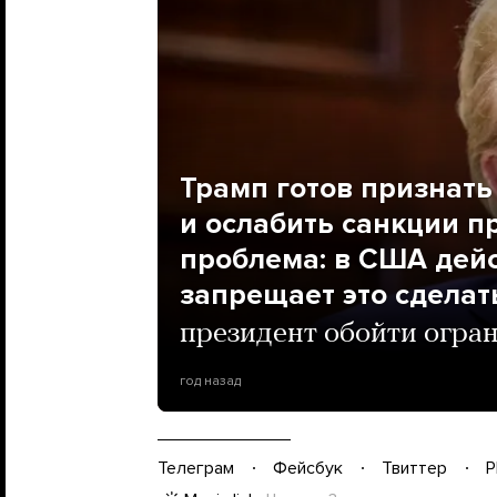
Трамп готов признат
и ослабить санкции пр
проблема: в США дейс
запрещает это сделат
президент обойти огра
год назад
Телеграм
Фейсбук
Твиттер
P