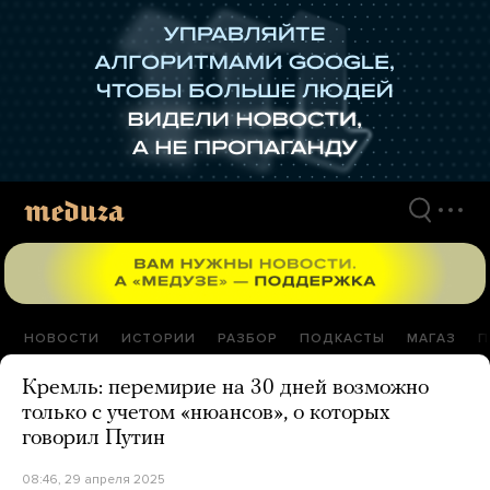
Перейти
к
материалам
НОВОСТИ
ИСТОРИИ
РАЗБОР
ПОДКАСТЫ
МАГАЗ
П
Кремль: перемирие на 30 дней возможно
только с учетом «нюансов», о которых
говорил Путин
08:46, 29 апреля 2025