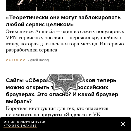
«Теоретически они могут заблокировать
любой сервис целиком»
Этим летом Amnezia — один из самых популярных
VPN-сервисов у россиян — пережил крупнейшую
атаку, которая длилась полтора месяца. Интервью
разработчика сервиса
7 дней назад
ИСТОРИИ
Сайты «Сбера» и других банков теперь
можно открыть только в российских
браузерах. Это опасно? И какой браузер
выбрать?
Короткая инструкция для тех, кто опасается
переходить на продукты «Яндекса» и VK
МЫ ИСПОЛЬЗУЕМ КУКИ!
3 карточки
5 дней назад
РАЗБОР
ЧТО ЭТО ЗНАЧИТ?