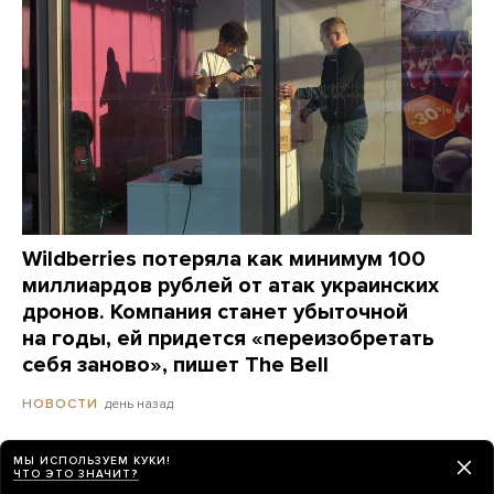
Wildberries потеряла как минимум 100
миллиардов рублей от атак украинских
дронов. Компания станет убыточной
на годы, ей придется «переизобретать
себя заново», пишет The Bell
день назад
НОВОСТИ
МЫ ИСПОЛЬЗУЕМ КУКИ!
ЧТО ЭТО ЗНАЧИТ?
Сайты «Сбера» и других банков теперь