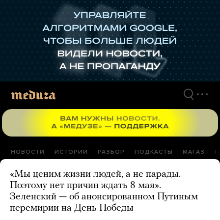
Перейти
к
материалам
НОВОСТИ
ИСТОРИИ
РАЗБОР
ПОДКАСТЫ
МАГАЗ
П
«Мы ценим жизни людей, а не парады.
Поэтому нет причин ждать 8 мая».
Зеленский — об анонсированном Путиным
перемирии на День Победы