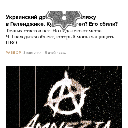
Украинский дрон попал по пляжу
в Геленджике. Куда он летел? Его сбили?
Точных ответов нет. Но недалеко от места
ЧП находится объект, который могла защищать
ПВО
3 карточки
5 дней назад
РАЗБОР