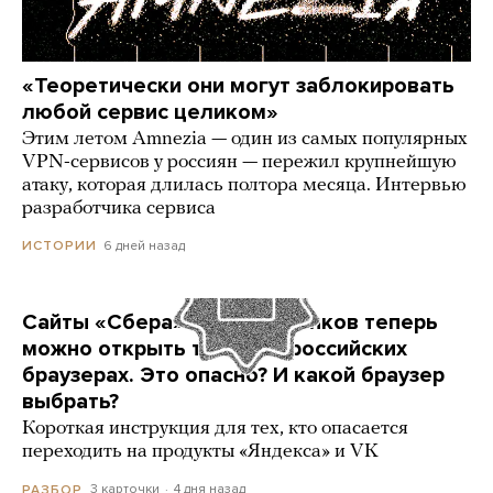
«Теоретически они могут заблокировать
любой сервис целиком»
Этим летом Amnezia — один из самых популярных
VPN-сервисов у россиян — пережил крупнейшую
атаку, которая длилась полтора месяца. Интервью
разработчика сервиса
6 дней назад
ИСТОРИИ
Сайты «Сбера» и других банков теперь
можно открыть только в российских
браузерах. Это опасно? И какой браузер
выбрать?
Короткая инструкция для тех, кто опасается
переходить на продукты «Яндекса» и VK
3 карточки
4 дня назад
РАЗБОР