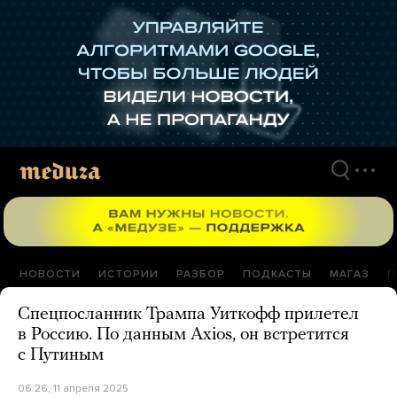
Перейти
к
материалам
НОВОСТИ
ИСТОРИИ
РАЗБОР
ПОДКАСТЫ
МАГАЗ
П
Спецпосланник Трампа Уиткофф прилетел
в Россию. По данным Axios, он встретится
с Путиным
06:26, 11 апреля 2025