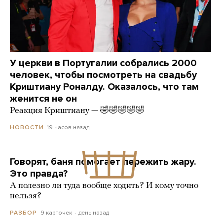
У церкви в Португалии собрались 2000
человек, чтобы посмотреть на свадьбу
Криштиану Роналду. Оказалось, что там
женится не он
Реакция Криштиану — 🤣🤣🤣🤣🤣
19 часов назад
НОВОСТИ
Говорят, баня помогает пережить жару.
Это правда?
А полезно ли туда вообще ходить? И кому точно
нельзя?
9 карточек
день назад
РАЗБОР