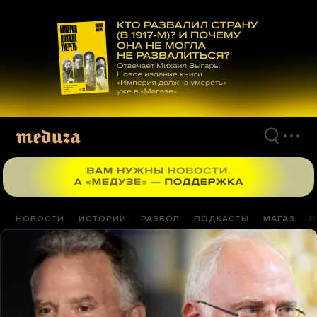
Перейти
к
материалам
НОВОСТИ
ИСТОРИИ
РАЗБОР
ПОДКАСТЫ
МАГАЗ
П