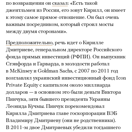
по возвращении он
сказал
: «Есть такой
джентльмен из России, его зовут Кирилл, он имеет
к этому самое прямое отношение. Он был очень
важным посредником, который строил мосты
между двумя сторонами».
Предположительно
, речь идет о Кирилле
Дмитриеве, генеральном директоре Российского
фонда прямых инвестиций (РФПИ). Он выпускник
Стэнфорда и Гарварда, в молодости работал
в McKinsey и Goldman Sachs, с 2007 по 2011 год
возглавлял украинский инвестиционный фонд Icon
Private Equity с капиталом около миллиарда
долларов — в основном это были деньги Виктора
Пинчука, зятя бывшего президента Украины
Леонида Кучмы. Пинчук порекомендовал
Кирилла Дмитриева главе госкорпорации ВЭБ
Владимиру Дмитриеву (они не родственники).
В 2011-м двое Дмитриевых убедили тогдашнего