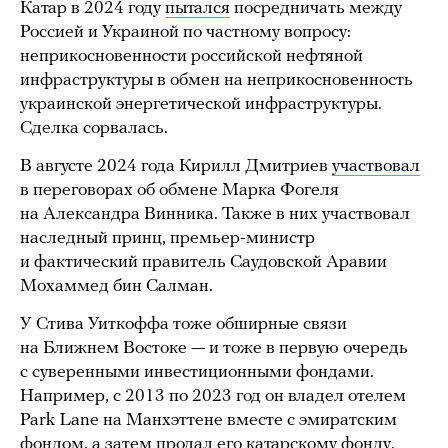
Катар в 2024 году
пытался
посредничать между
Россией и Украиной по частному вопросу:
неприкосновенности российской нефтяной
инфраструктуры в обмен на неприкосновенность
украинской энергетической инфраструктуры.
Сделка сорвалась.
В августе 2024 года Кирилл Дмитриев
участвовал
в переговорах об обмене Марка Фогеля
на Александра Винника. Также в них участвовал
наследный принц, премьер-министр
и фактический правитель Саудовской Аравии
Мохаммед бин Салман.
У Стива Уиткоффа тоже обширные связи
на Ближнем Востоке — и тоже в первую очередь
с суверенными инвестиционными фондами.
Например, с 2013 по 2023 год он владел отелем
Park Lane на Манхэттене вместе с эмиратским
фондом, а затем
продал
его катарскому фонду.