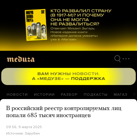
Перейти
к
материалам
НОВОСТИ
ИСТОРИИ
РАЗБОР
ПОДКАСТЫ
МАГАЗ
П
В российский реестр контролируемых лиц
попали 685 тысяч иностранцев
09:56, 9 марта 2025
Источник:
Зарубин