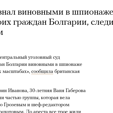
знал виновными в шпионаж
роих граждан Болгарии, след
м
ентральный уголовный суд
дан Болгарии виновными в шпионаже
х масштабах»,
сообщила
британская
ин Иванова, 30-летняя Ваня Габерова
и частью группы, которая вела
то Грозевым и шеф-редактором
рохотовым. До ареста все трое жили