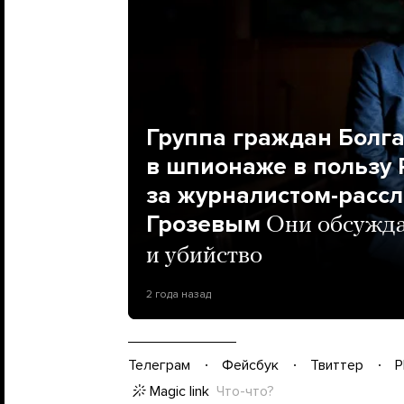
Группа граждан Болга
в шпионаже в пользу 
за журналистом-расс
Грозевым
Они обсужда
и убийство
2 года назад
Телеграм
Фейсбук
Твиттер
P
Magic link
Что-что?