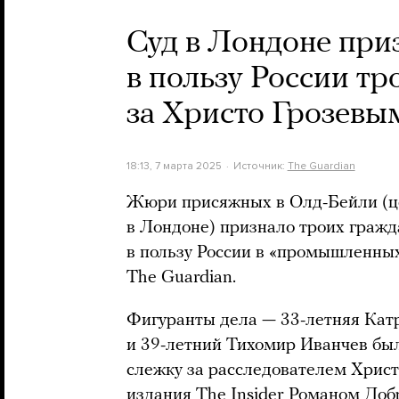
Суд в Лондоне при
в пользу России т
за Христо Грозевы
18:13, 7 марта 2025
Источник:
The Guardian
Жюри присяжных в Олд-Бейли (ц
в Лондоне) признало троих граж
в пользу России в «промышленны
The Guardian.
Фигуранты дела — 33-летняя Катр
и 39-летний Тихомир Иванчев был
слежку за расследователем Хрис
издания The Insider Романом Доб