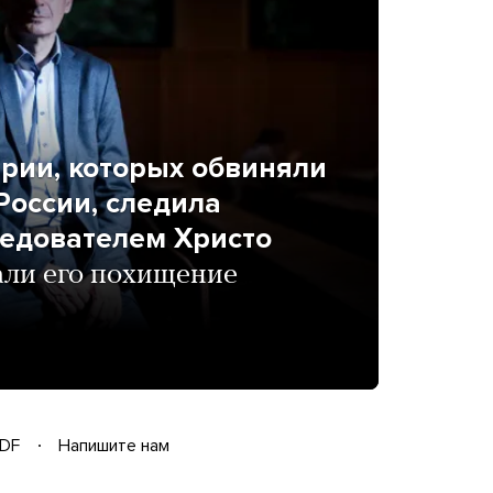
рии, которых обвиняли
России, следила
ледователем Христо
ли его похищение
DF
Напишите нам