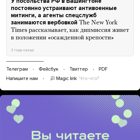
У посольства РФ в Вашингтоне
постоянно устраивают антивоенные
митинги, а агенты спецслужб
занимаются вербовкой
The New York
Times рассказывает, как дипмиссия живет
в положении «осажденной крепости»
3 года назад
Телеграм
Фейсбук
Твиттер
PDF
Magic link
Что-что?
Напишите нам