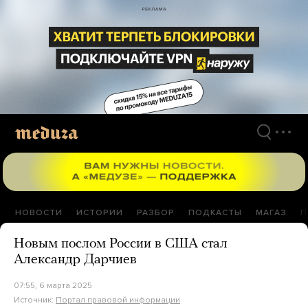
Перейти
к
материалам
НОВОСТИ
ИСТОРИИ
РАЗБОР
ПОДКАСТЫ
МАГАЗ
П
Новым послом России в США стал
Александр Дарчиев
07:55, 6 марта 2025
Источник:
Портал правовой информации