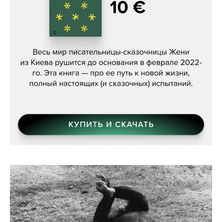
Женя Бережная, «(Не) о войне»