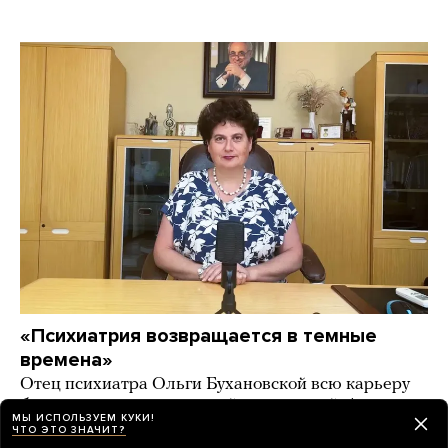
«Психиатрия возвращается в темные
времена»
Отец психиатра Ольги Бухановской всю карьеру
боролся со стигматизацией транслюдей. А его
МЫ ИСПОЛЬЗУЕМ КУКИ!
дочь призывает бороться с «эпидемией
ЧТО ЭТО ЗНАЧИТ?
трансгендерности» в России