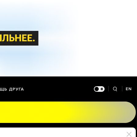
EN
ЩЬ ДРУГА