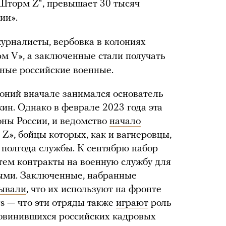
Шторм Z“, превышает 30 тысяч
ии».
журналисты, вербовка в колониях
м V», а заключенные стали получать
ьные российские военные.
оний вначале занимался основатель
н. Однако в феврале 2023 года эта
ны России, и ведомство
начало
», бойцы которых, как и вагнеровцы,
 полгода службы. К сентябрю набор
атем контракты на военную службу для
ыми. Заключенные, набранные
зывали
, что их используют на фронте
rs — что эти отряды также
играют
роль
овинившихся российских кадровых