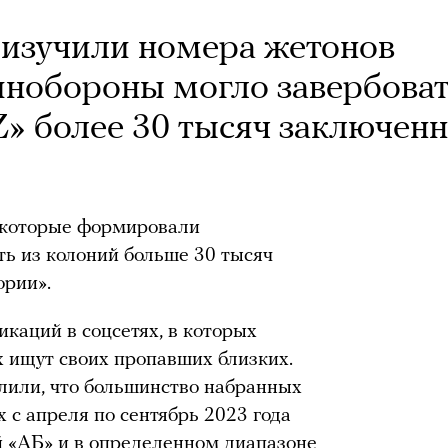
изучили номера жетонов
инобороны могло завербова
» более 30 тысяч заключен
 которые формировали
ть из колоний больше 30 тысяч
ории».
каций в соцсетях, в которых
 ищут своих пропавших близких.
лили, что большинство набранных
с апреля по сентябрь 2023 года
й «АБ» и в определенном диапазоне