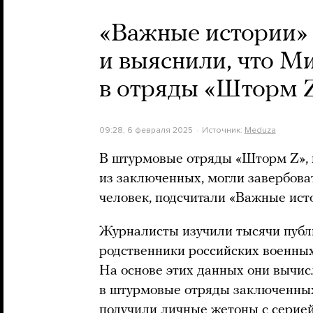
«Важные истории» 
и выяснили, что М
в отряды «Шторм Z
09:28, 6 февраля 2025
Источник:
Meduza
В штурмовые отряды «Шторм Z»,
из заключенных, могли завербова
человек, подсчитали «Важные ист
Журналисты изучили тысячи публи
родственники российских военных
На основе этих данных они вычис
в штурмовые отряды заключенных 
получили личные жетоны с серие