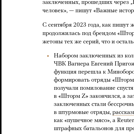
заключенных, прошедших через „
человек», — пишут «Важные истор
С сентября 2023 года, как пишут 
продолжилась под брендом «Штор
жетоны тех же серий, что и остал
Набором заключенных из кол
ЧВК Вагнера Евгений Пригожи
функция перешла к Миноборо
формировать отряды «Шторм Z
получали помилование спустя
в «Шторм Z» закончился, а з
заключенных стали бессрочн
в штурмовые отряды,
расска
как «пушечное мясо», а Reute
штрафных батальонов для пр