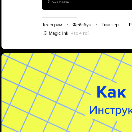
3 года назад
Телеграм
Фейсбук
Твиттер
P
Magic link
Что-что?