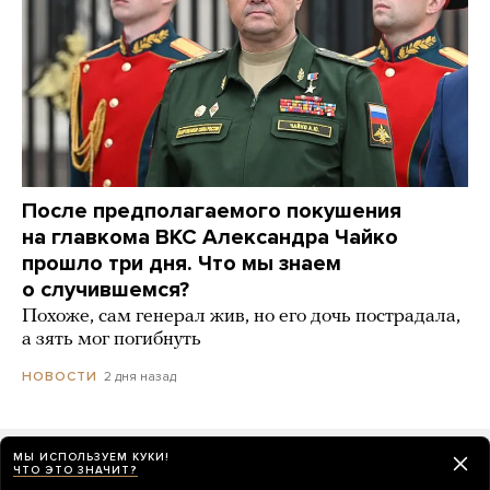
После предполагаемого покушения
на главкома ВКС Александра Чайко
прошло три дня. Что мы знаем
о случившемся?
Похоже, сам генерал жив, но его дочь пострадала,
а зять мог погибнуть
2 дня назад
НОВОСТИ
МЫ ИСПОЛЬЗУЕМ КУКИ!
В Красноярске цены на бензин за день
ЧТО ЭТО ЗНАЧИТ?
упали на 24 рубля — а потом выросли