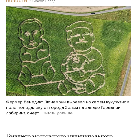
19 часов назад
НОВОСТИ
Фермер Бенедикт Люнеманн вырезал на своем кукурузном
поле неподалеку от города Зельм на западе Германии
лабиринт, очерт…
Читать дальше
Martin Meissner / AP / Scanpix / LETA
Бывшего московского муниципального