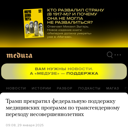
Перейти
к
материалам
НОВОСТИ
ИСТОРИИ
РАЗБОР
ПОДКАСТЫ
МАГАЗ
П
Трамп прекратил федеральную поддержку
медицинских программ по трансгендерному
переходу несовершеннолетних
09:08, 29 января 2025