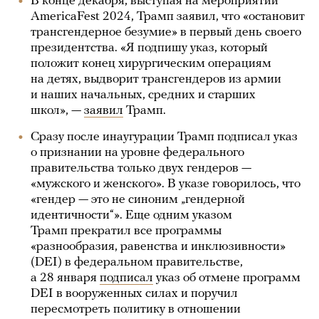
В конце декабря, выступая на мероприятии
AmericaFest 2024, Трамп заявил, что «остановит
трансгендерное безумие» в первый день своего
президентства. «Я подпишу указ, который
положит конец хирургическим операциям
на детях, выдворит трансгендеров из армии
и наших начальных, средних и старших
школ», —
заявил
Трамп.
Сразу после инаугурации Трамп подписал указ
о признании на уровне федерального
правительства только двух гендеров —
«мужского и женского». В указе говорилось, что
«гендер — это не синоним „гендерной
идентичности“». Еще одним указом
Трамп прекратил все программы
«разнообразия, равенства и инклюзивности»
(DEI) в федеральном правительстве,
а 28 января
подписал
указ об отмене программ
DEI в вооруженных силах и поручил
пересмотреть политику в отношении