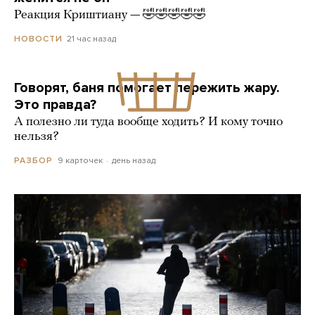
Реакция Криштиану — 🤣🤣🤣🤣🤣
21 час назад
НОВОСТИ
Говорят, баня помогает пережить жару.
Это правда?
А полезно ли туда вообще ходить? И кому точно
нельзя?
9 карточек
день назад
РАЗБОР