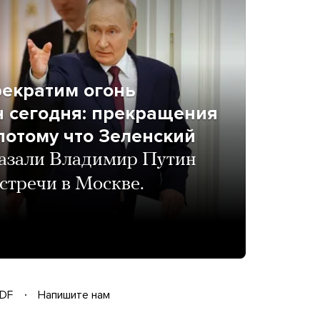
рекратим огонь
н сегодня: прекращения
 потому что Зеленский
казали Владимир Путин
стречи в Москве.
DF
Напишите нам