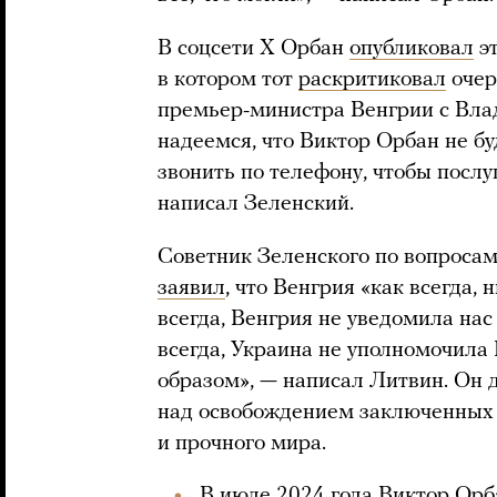
В соцсети X Орбан
опубликовал
эт
в котором тот
раскритиковал
очер
премьер-министра Венгрии с Вл
надеемся, что Виктор Орбан не бу
звонить по телефону, чтобы послу
написал Зеленский.
Советник Зеленского по вопрос
заявил
, что Венгрия «как всегда,
всегда, Венгрия не уведомила нас
всегда, Украина не уполномочила
образом», — написал Литвин. Он 
над освобождением заключенных 
и прочного мира.
В июле 2024 года Виктор Орб