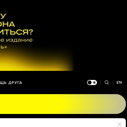
EN
ЩЬ ДРУГА