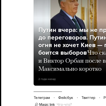
Путин вчера: мы не п
до переговоров. Пути
огня не хочет Киев —
боится выборов
Что с
и Виктор Орбан после в
Максимально коротко
2 года назад
Телеграм
Фейсбук
Твиттер
P
Magic link
Что-что?