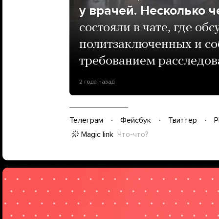
у врачей. Несколько 
состояли в чате, где о
политзаключенных и со
требованием расследов
2 года назад
Телеграм
Фейсбук
Твиттер
P
Magic link
Что-что?