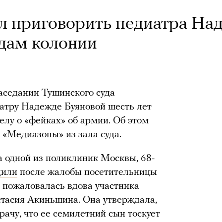
л приговорить педиатра На
одам колонии
аседании Тушинского суда
атру Надежде Буяновой шесть лет
елу о «фейках» об армии. Об этом
 «Медиазоны» из зала суда.
а одной из поликлиник Москвы, 68-
дили
после жалобы посетительницы
а пожаловалась вдова участника
стасия Акиньшина. Она утверждала,
рачу, что ее семилетний сын тоскует