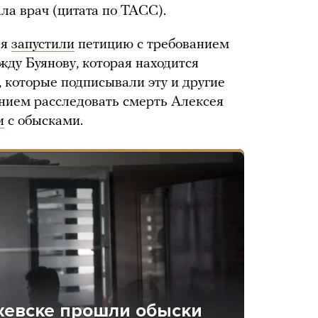
ла врач (цитата по ТАСС).
ая
запустили
петицию с требованием
ду Буянову, которая находится
 которые подписывали эту и другие
анием расследовать смерть Алексея
и
с обысками.
жевске прошли обыски