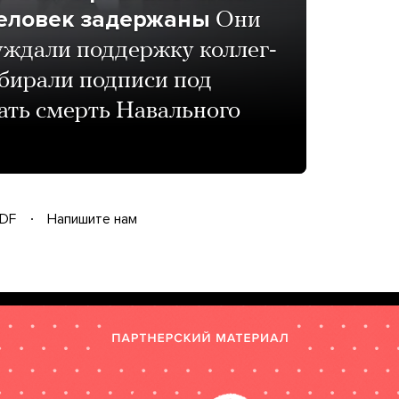
человек задержаны
Они
бсуждали поддержку коллег-
бирали подписи под
ать смерть Навального
DF
Напишите нам