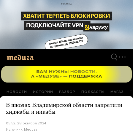
Перейти
к
материалам
НОВОСТИ
ИСТОРИИ
РАЗБОР
ПОДКАСТЫ
МАГАЗ
П
В школах Владимирской области запретили
хиджабы и никабы
05:52, 28 октября 2024
Источник:
Meduza