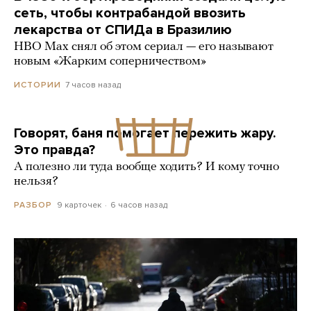
сеть, чтобы контрабандой ввозить
лекарства от СПИДа в Бразилию
HBO Max снял об этом сериал — его называют
новым «Жарким соперничеством»
7 часов назад
ИСТОРИИ
Говорят, баня помогает пережить жару.
Это правда?
А полезно ли туда вообще ходить? И кому точно
нельзя?
9 карточек
6 часов назад
РАЗБОР