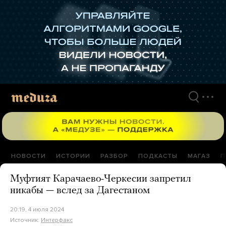
Перейти
к
материалам
НОВОСТИ
ИСТОРИИ
РАЗБОР
ПОДКАСТЫ
МАГАЗ
П
Муфтият Карачаево-Черкесии запретил
никабы — вслед за Дагестаном
20:19, 4 июля 2024
Источник:
Интерфакс