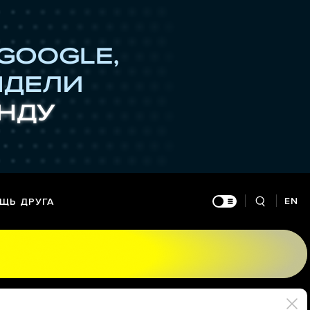
EN
ЩЬ ДРУГА