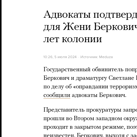
Адвокаты подтверд
для Жени Беркович
лет колонии
10:26, 5 июля 2024
Источник:
Meduza
Государственный обвинитель поп
Беркович и драматургу Светлане 
по делу об «оправдании терроризм
сообщили
адвокаты Беркович.
Представитель прокуратуры запро
прошли во Втором западном окру
проходит в закрытом режиме, поэ
неизвестен. Беркович, выходя с з