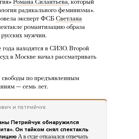
огия»
Романа Силантьева
, который
ологии радикального феминизма».
провела эксперт ФСБ
Светлана
спектакле романтизацию образа
 русских мужчин.
 года находятся в СИЗО. Второй
суд в Москве начал рассматривать
 свободы по предъявленным
ниям — семь лет.
ОВИЧ И ПЕТРИЙЧУК
аны Петрийчук обнаружился
та». Он тайком снял спектакль
олицию
А в суде отказался отвечать