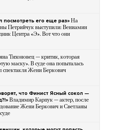
л посмотреть его еще раз»
На
аны Петрийчук выступили: Вениамин
дник Центра «Э». Вот что они
яна Тихоновец — критик, которая
тую маску». В суде она попыталась
л спектакля Жени Беркович
говорят, что Финист Ясный сокол —
?!»
Владимир Карпук — актер, после
едование Жени Беркович и Светланы
 суде
женщин, которые могут попасть