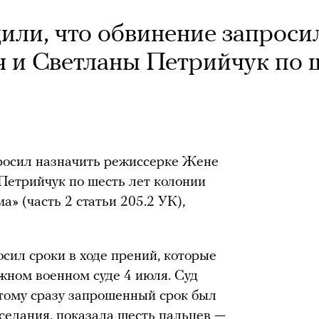
или, что обвинение запроси
 и Светланы Петрийчук по 
росил назначить режиссерке Жене
Петрийчук по шесть лет колонии
а» (часть 2 статьи 205.2 УК),
сил сроки в ходе прений, которые
жном военном суде 4 июля. Суд
тому сразу запрошенный срок был
аседания,
показала
шесть пальцев —