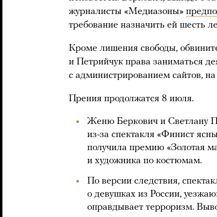
журналисты «Медиазоны»
предп
требование назначить ей шесть л
Кроме лишения свободы, обвинит
и Петрийчук права заниматься де
с администрированием сайтов, на 
Прения продолжатся 8 июля.
Женю Беркович и Светлану П
из-за спектакля «Финист ясны
получила премию «Золотая ма
и художника по костюмам.
По версии следствия, спектак
о девушках из России, уезжа
оправдывает терроризм. Выво