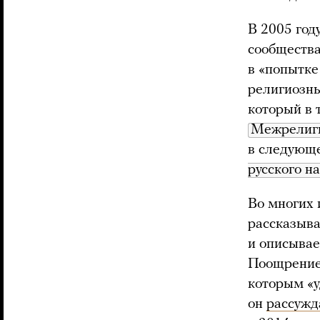
В 2005 год
сообщества
в «попытке
религиозны
который в 
Межрелиги
в следующе
русского н
Во многих 
рассказыва
и описывае
Поощрение
которым «у
он
рассужд