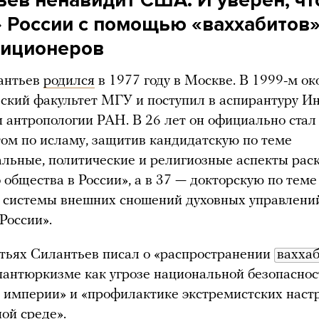
» России с помощью «ваххабитов
зиционеров
антьев
родился
в 1977 году в Москве. В 1999-м о
ский факультет МГУ и поступил в аспирантуру Ин
и антропологии РАН. В 26 лет он официально стал
ом по исламу, защитив кандидатскую по теме
льные, политические и религиозные аспекты рас
 общества в России», а в 37 — докторскую по теме
 системы внешних сношений духовных управлени
России».
атьях Силантьев писал о «распространении
вахха
«пантюркизме как угрозе национальной безопаснос
 империи» и «профилактике экстремистских наст
ой среде».