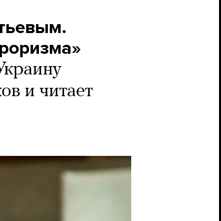
тьевым.
рроризма»
Украину
ов и читает