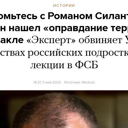
ИСТОРИИ
омьтесь с Романом Силан
н нашел «оправдание те
такле
«Эксперт» обвиняет 
ствах российских подростк
лекции в ФСБ
18:21, 5 мая 2023
Источник:
Meduza