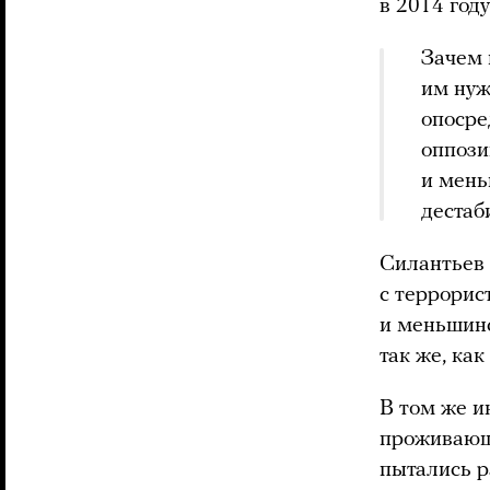
в 2014 году
Зачем 
им нуж
опосре
оппози
и мень
дестаб
Силантьев
с террорис
и меньшинс
так же, ка
В том же 
проживающи
пытались р