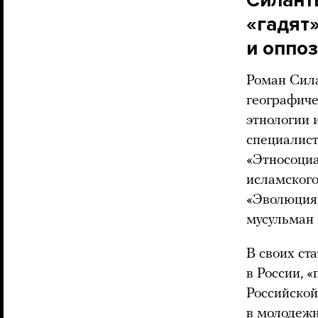
«гадят
и оппо
Роман Сил
географиче
этнологии 
специалист
«Этносоциа
исламского
«Эволюция
мусульман 
В своих ст
в России, 
Российской
в молодежн