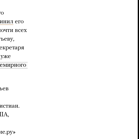
го
винил
его
очти всех
ьеву,
екретаря
 уже
емирного 
ьев
истиан.
ША,
ие.ру»