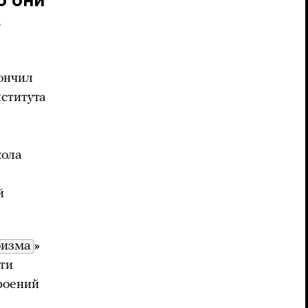
»
кончил
ститута
кола
й
бизма
»
ти
роений