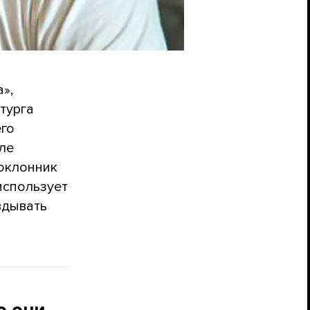
»,
турга
го
еле
поклонник
использует
вдывать
о они