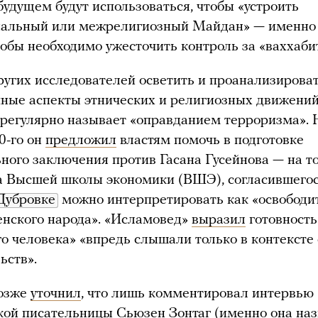
будущем будут использоваться, чтобы «устроить
альный или межрелигиозный Майдан» — именно
кобы необходимо ужесточить контроль за «ваххаб
угих исследователей осветить и проанализирова
ные аспекты этнических и религиозных движени
регулярно называет «оправданием терроризма».
0-го он
предложил
властям помочь в подготовке
ного заключения против Гасана Гусейнова — на т
 Высшей школы экономики (ВШЭ), согласившегос
 Дубровке
можно интерпретировать как «освободи
енского народа». «Исламовед»
выразил
готовность
го человека» «впредь слышали только в контексте
ьств».
позже
уточнил
, что лишь комментировал интервью
ой писательницы Сьюзен Зонтаг (именно она на