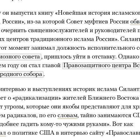
у он выпустил книгу «Новейшая история исламско
 России», из-за которой Совет муфтиев России
об
 очернить священнослужителей и руководителей п
х центров традиционного ислама России». Силант
тот момент занимал должность исполнительного с
озного совета
, пришлось уйти в отставку. Однако
м году он стал главой
Правозащитного центра Вс
ародного собора
.
интервью и выступлениях историк ислама Силант
ет о «радикализации» жителей Ближнего Востока
т угрозы, которые они якобы представляют для хр
м радикалов, по его
словам
, тайно занимаются С
добнее гадить кому-то чужими руками». Вот как
ал
о политике США в интервью сайту «Православ