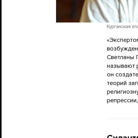
Курганская еп
«Эксперто
возбужден
Светланы 
называют
он создат
теорий заг
религиозн
репрессии,
Силант