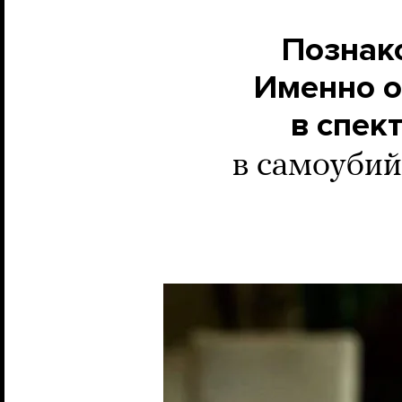
Познак
Именно о
в спек
в самоубий