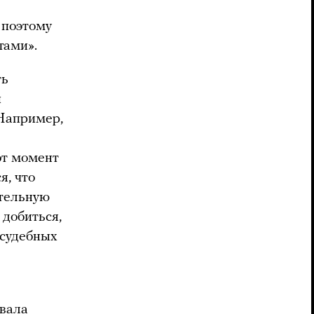
 поэтому
итами».
ть
й
 Например,
от момент
я, что
тельную
 добиться,
 судебных
звала