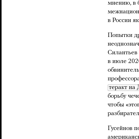
мнению, в 
межнацион
в России я
Попытки др
неоднознач
Силантьев 
в июле 202
обвинитель
профессора
теракт на
борьбу чеч
чтобы «это
разбирател
Гусейнов 
американск