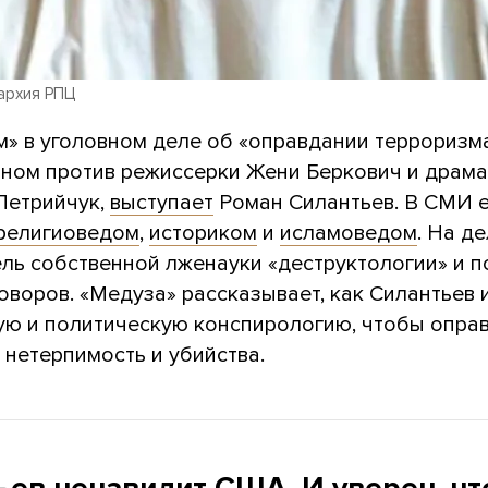
архия РПЦ
м» в уголовном деле об «оправдании терроризма
ном против режиссерки Жени Беркович и драма
Петрийчук,
выступает
Роман Силантьев. В СМИ е
религиоведом
,
историком
и
исламоведом
. На д
ель собственной лженауки «деструктологии» и 
оворов. «Медуза» рассказывает, как Силантьев 
ую и политическую конспирологию, чтобы опра
 нетерпимость и убийства.
ьев ненавидит США. И уверен, чт