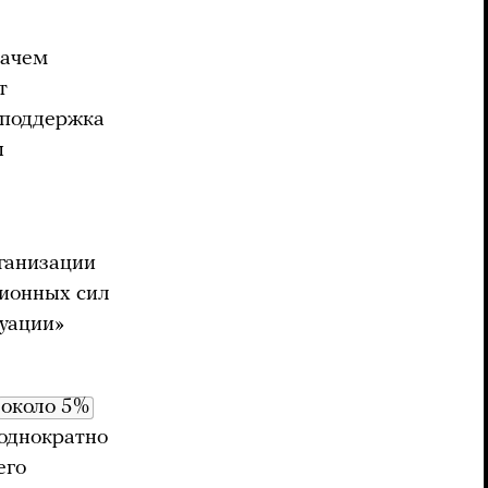
Зачем
т
 поддержка
ы
.
ганизации
ционных сил
уации»
около 5%
однократно
его