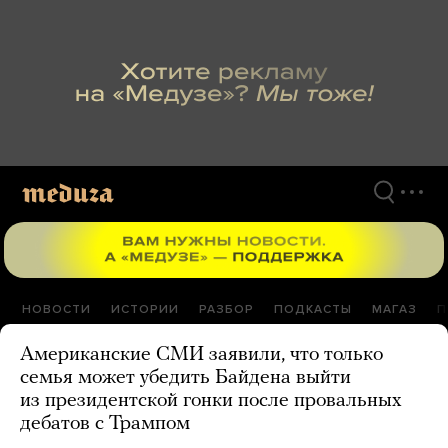
Перейти
к
материалам
НОВОСТИ
ИСТОРИИ
РАЗБОР
ПОДКАСТЫ
МАГАЗ
П
Американские СМИ заявили, что только
семья может убедить Байдена выйти
из президентской гонки после провальных
дебатов с Трампом