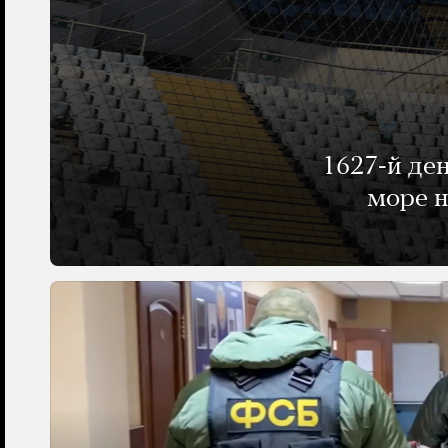
1627-й де
море н