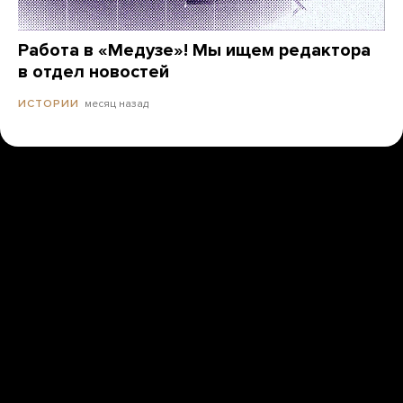
Работа в «Медузе»! Мы ищем редактора
в отдел новостей
месяц назад
ИСТОРИИ