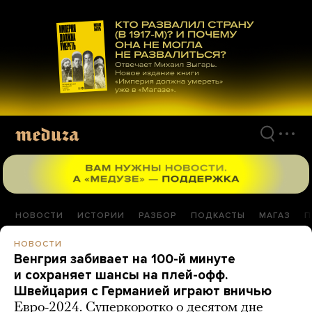
Перейти
к
материалам
НОВОСТИ
ИСТОРИИ
РАЗБОР
ПОДКАСТЫ
МАГАЗ
П
НОВОСТИ
Венгрия забивает на 100-й минуте
и сохраняет шансы на плей-офф.
Швейцария с Германией играют вничью
Евро-2024. Суперкоротко о десятом дне