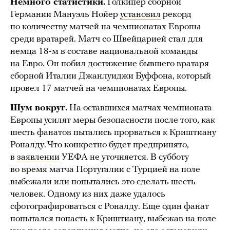
Немного статистики.
Голкипер сборной
Германии Мануэль Нойер
установил
рекорд
по количеству матчей на чемпионатах Европы
среди вратарей. Матч со Швейцарией стал для
немца 18-м в составе национальной команды
на Евро. Он побил достижение бывшего вратаря
сборной Италии Джанлуиджи Буффона, который
провел 17 матчей на чемпионатах Европы.
Шум вокруг.
На оставшихся матчах чемпионата
Европы усилят меры безопасности после того, как
шесть фанатов пытались прорваться к Криштиану
Роналду. Что конкретно будет предпринято,
в
заявлении
УЕФА не уточняется. В субботу
во время матча Португалии с Турцией на поле
выбежали или попытались это сделать шесть
человек. Одному из них даже удалось
сфотографироваться с Роналду. Еще один фанат
попытался попасть к Криштиану, выбежав на поле