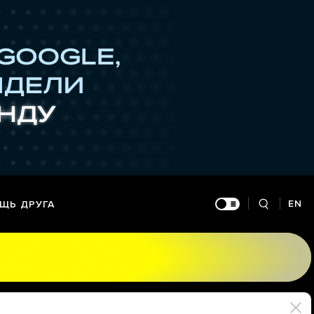
EN
ЩЬ ДРУГА