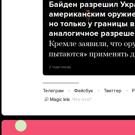
Байден разрешил Укр
американским оружие
но только у границы 
аналогичное разреше
Кремле заявили, что о
пытаются» применять д
2 года назад
Телеграм
Фейсбук
Твиттер
P
Magic link
Что-что?