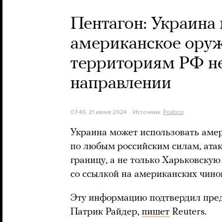
Пентагон: Украина
американское оруж
территориям РФ не
направлении
07:49, 21 июня 2024
Источник:
Politico
Украина может использовать аме
по любым российским силам, ата
границу, а не только Харьковскую
со ссылкой на американских чино
Эту информацию подтвердил пред
Патрик Райдер,
пишет
Reuters.