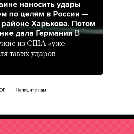
аине наносить удары
м по целям в России —
в районе Харькова. Потом
ние дала Германия
В
ружие из США «уже
ля таких ударов
DF
Напишите нам