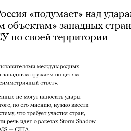
Россия «подумает» над удар
м объектам» западных стран
СУ по своей территории
едставителями международных
ры западным оружием по целям
асимметричный ответ».
енные не могут наносить удары
того, по его мнению, нужно ввести
тему, что требует участия стран,
ли речь идет о ракетах Storm Shadow
CMS — США.