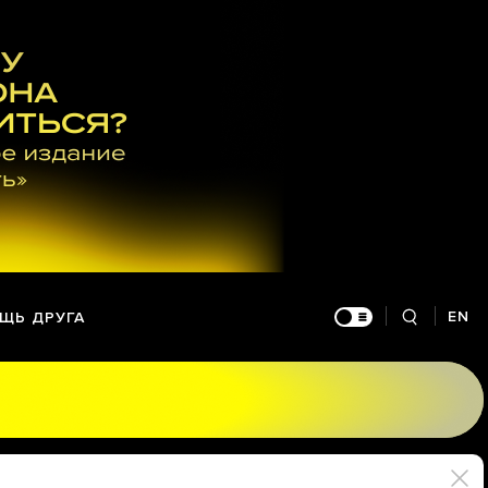
EN
ЩЬ ДРУГА