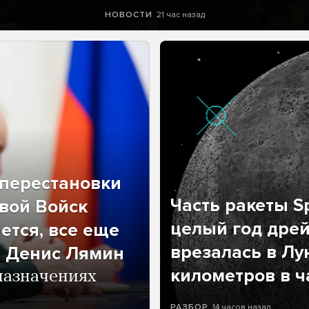
21 час назад
НОВОСТИ
перестановки
Часть ракеты Sp
вой Войск
целый год дрей
ется, все еще
врезалась в Лу
л Денис Лямин
километров в ч
назначениях
14 часов назад
РАЗБОР