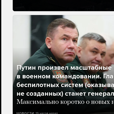
Путин произвел масштабные 
в военном командовании. Гла
беспилотных систем (оказыва
не созданных) станет генера
Максимально коротко о новых 
19 часов назад
НОВОСТИ