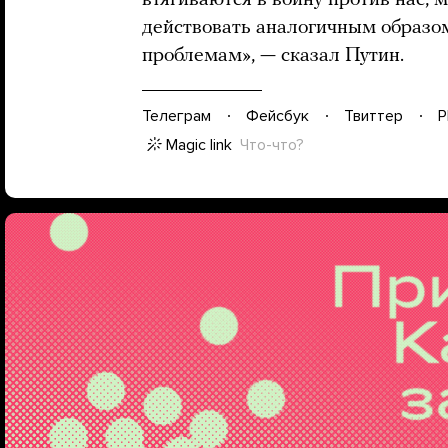
втягиваются в войну против нас, 
действовать аналогичным образом
проблемам», — сказал Путин.
Телеграм
Фейсбук
Твиттер
P
Magic link
Что-что?