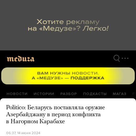
Перейти
к
материалам
НОВОСТИ
ИСТОРИИ
РАЗБОР
ПОДКАСТЫ
МАГАЗ
П
Politico: Беларусь поставляла оружие
Азербайджану в период конфликта
в Нагорном Карабахе
06:37, 14 июня 2024