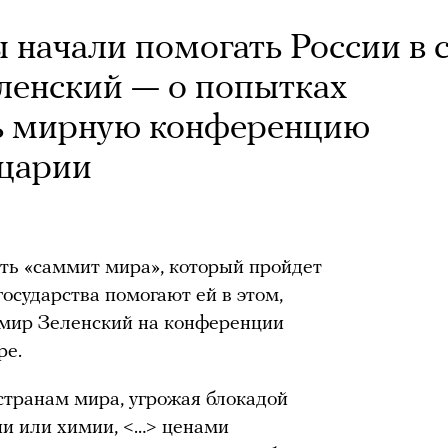
 начали помогать России в 
ленский — о попытках
ть мирную конференцию
йцарии
ть «саммит мира», который пройдет
осударства помогают ей в этом,
мир Зеленский на конференции
ре.
 странам мира, угрожая блокадой
ии или химии, <…> ценами