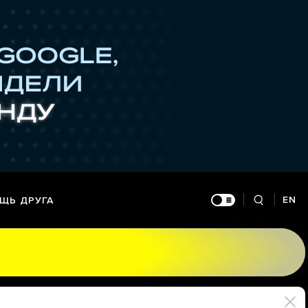
EN
ЩЬ ДРУГА