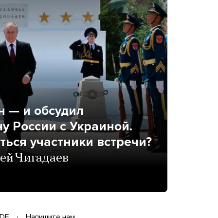
н — и обсудил
у России с Украиной.
ться участники встречи?
ей Чигадаев
DF
Напишите нам