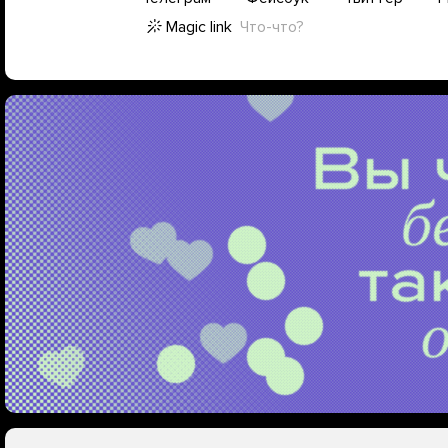
Magic link
Что-что?