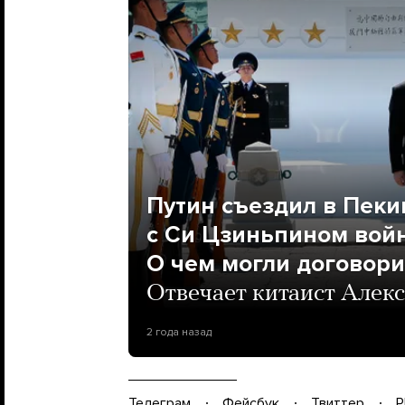
Путин съездил в Пеки
с Си Цзиньпином войн
О чем могли договори
Отвечает китаист Алекс
2 года назад
Телеграм
Фейсбук
Твиттер
P