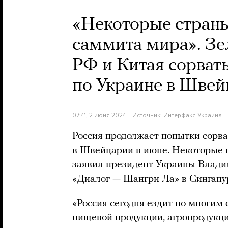
«Некоторые страны
саммита мира». Зе
РФ и Китая сорва
по Украине в Шве
07:41, 2 июня 2024
Источник:
Интерфакс-Украина
Россия продолжает попытки сорва
в Швейцарии в июне. Некоторые г
заявил президент Украины Влади
«Диалог — Шангри Ла» в Сингапу
«Россия сегодня ездит по многим
пищевой продукции, агропродукц