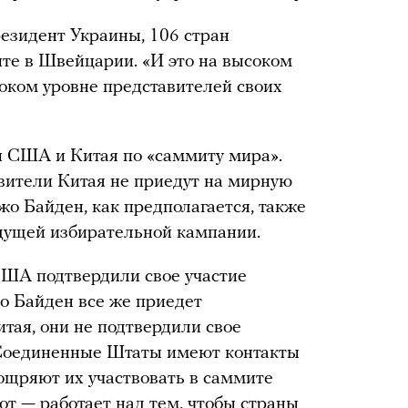
езидент Украины, 106 стран
ите в Швейцарии. «И это на высоком
соком уровне представителей своих
 США и Китая по «саммиту мира».
авители Китая не приедут на мирную
 Байден, как предполагается, также
дущей избирательной кампании.
США подтвердили свое участие
то Байден все же приедет
тая, они не подтвердили свое
 Соединенные Штаты имеют контакты
ощряют их участвовать в саммите
от — работает над тем, чтобы страны