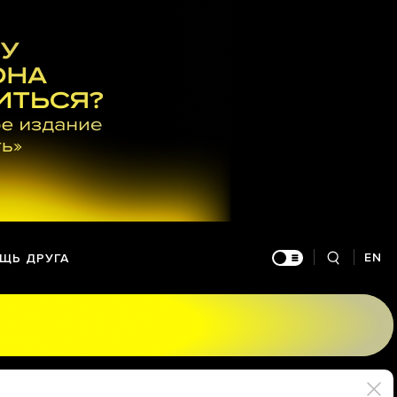
EN
ЩЬ ДРУГА