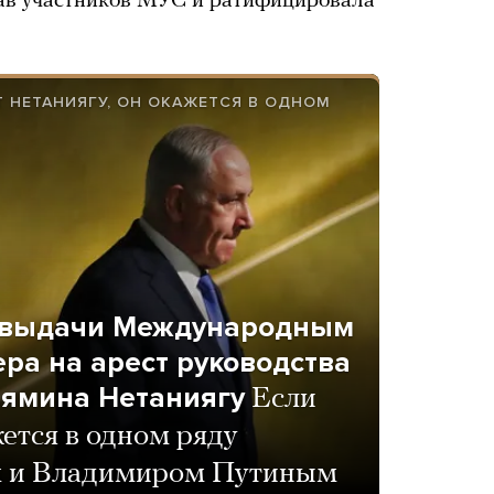
став участников МУС и ратифицировала
Т НЕТАНИЯГУ, ОН ОКАЖЕТСЯ В ОДНОМ
я выдачи Международным
ра на арест руководства
ьямина Нетаниягу
Если
жется в одном ряду
м и Владимиром Путиным