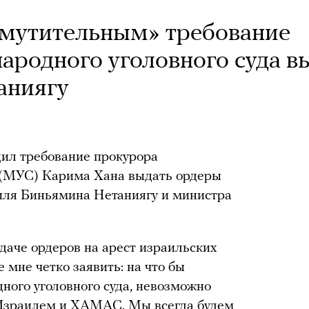
змутительным» требование
родного уголовного суда в
аниягу
ил требование прокурора
 (МУС) Карима Хана выдать ордеры
иля Биньямина Нетаниягу и министра
аче ордеров на арест израильских
 мне четко заявить: на что бы
ого уголовного суда, невозможно
 Израилем и ХАМАС. Мы всегда будем