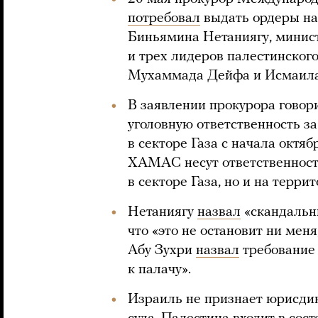
потребовал
выдать ордеры на
Биньямина Нетаниягу, минис
и трех лидеров палестинско
Мухаммада Дейфа и Исмаила
В заявлении прокурора говори
уголовную ответственность з
в секторе Газа с начала октя
ХАМАС несут ответственность
в секторе Газа, но и на терри
Нетаниягу
назвал
«скандальн
что «это не остановит ни ме
Абу Зухри
назвал
требование
к палачу».
Израиль не признает юрисди