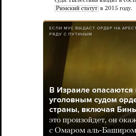
суда. Палестина входит в со
Римский статут
в 2015 году.
ЕСЛИ МУС ВЫДАСТ ОРДЕР НА АРЕС
РЯДУ С ПУТИНЫМ
В Израиле опасаютс
уголовным судом орде
страны, включая Бин
это произойдет, он ока
с Омаром аль-Баширо