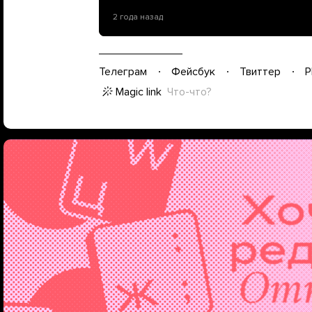
2 года назад
Телеграм
Фейсбук
Твиттер
P
Magic link
Что-что?