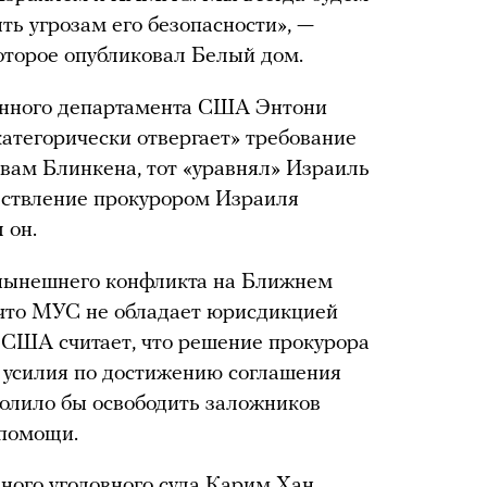
ть угрозам его безопасности», —
оторое опубликовал Белый дом.
венного департамента США Энтони
категорически отвергает» требование
овам Блинкена, тот «уравнял» Израиль
ствление прокурором Израиля
 он.
 нынешнего конфликта на Ближнем
 что МУС не обладает юрисдикцией
а США считает, что решение прокурора
у усилия по достижению соглашения
волило бы освободить заложников
 помощи.
ного уголовного суда Карим Хан