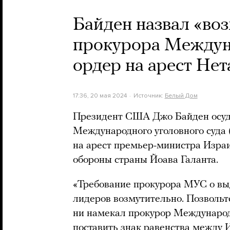
Байден назвал «во
прокурора Междуна
ордер на арест Нет
17:36, 20 мая 2024
Источник:
Белый Дом
Президент США Джо Байден осуд
Международного уголовного суда
на арест премьер-министра Изра
обороны страны Йоава Галанта.
«Требование прокурора МУС о выд
лидеров возмутительно. Позвольте
ни намекал прокурор Международн
поставить знак равенства между