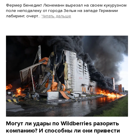
Фермер Бенедикт Люнеманн вырезал на своем кукурузном
поле неподалеку от города Зельм на западе Германии
лабиринт, очерт…
Читать дальше
Martin Meissner / AP / Scanpix / LETA
Могут ли удары по Wildberries разорить
компанию? И способны ли они привести