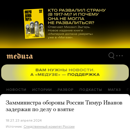
Перейти
к
материалам
НОВОСТИ
ИСТОРИИ
РАЗБОР
ПОДКАСТЫ
МАГАЗ
П
Замминистра обороны России Тимур Иванов
задержан по делу о взятке
18:27, 23 апреля 2024
Источник:
Следственный комитет России