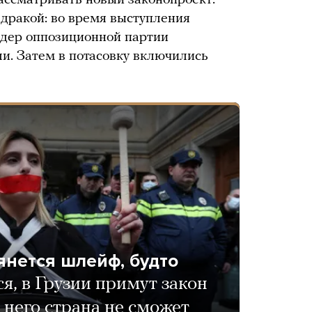
ассматривать новый законопроект.
дракой: во время выступления
идер оппозиционной партии
и. Затем в потасовку включились
янется шлейф, будто
я, в Грузии примут закон
 него страна не сможет