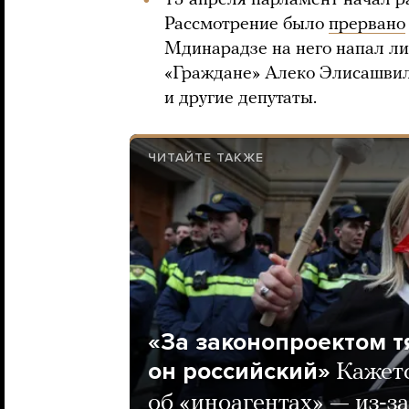
15 апреля парламент начал р
Рассмотрение было
прервано
Мдинарадзе на него напал л
«Граждане» Алеко Элисашвил
и другие депутаты.
ЧИТАЙТЕ ТАКЖЕ
«За законопроектом т
он российский»
Кажетс
об «иноагентах» — из-за