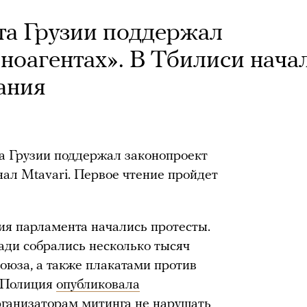
та Грузии поддержал
ноагентах». В Тбилиси нача
ания
 Грузии поддержал законопроект
ал Mtavari. Первое чтение пройдет
ния парламента начались протесты.
щади собрались несколько тысяч
союза, а также плакатами против
. Полиция
опубликовала
рганизаторам митинга не нарушать