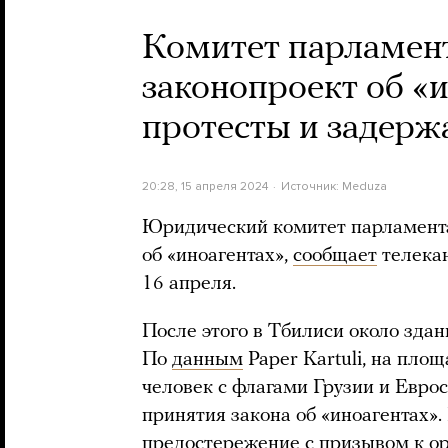
Комитет парламен
законопроект об «и
протесты и задерж
20:28, 15 апреля 2024
Источник:
Meduza
Юридический комитет парламента
об «иноагентах»,
сообщает
телекан
16 апреля.
После этого в Тбилиси около зда
По
данным
Paper Kartuli, на пло
человек с флагами Грузии и Евро
принятия закона об «иноагентах»
предостережение с призывом к о