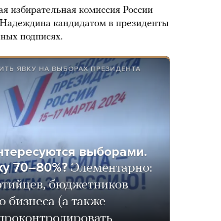
ая избирательная комиссия России
 Надеждина кандидатом в президенты
нных подписях.
ИТЬ ЯВКУ НА ВЫБОРАХ ПРЕЗИДЕНТА
нтересуются выборами.
ку 70–80%?
Элементарно:
ртийцев, бюджетников
о бизнеса (а также
 проконтролировать