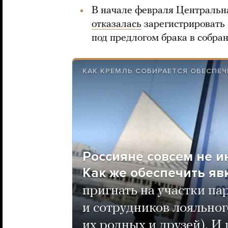
В начале февраля Центральн
отказалась
зарегистрировать
под предлогом брака в собра
КАК КРЕМЛЬ СОБИРАЕТСЯ ОБЕСПЕЧ
Россияне совсем не и
Как же обеспечить яв
пригнать на участки па
и сотрудников лояльног
их родных и друзей). И