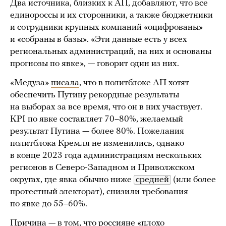
Два источника, близких к АП, добавляют, что все
единороссы и их сторонники, а также бюджетники
и сотрудники крупных компаний «оцифрованы»
и «собраны в базы». «Эти данные есть у всех
региональных администраций, на них и основаны
прогнозы по явке», — говорит один из них.
«Медуза»
писала
, что в политблоке АП хотят
обеспечить Путину рекордные результаты
на выборах за все время, что он в них участвует.
KPI по явке составляет 70–80%, желаемый
результат Путина — более 80%. Пожелания
политблока Кремля не изменились, однако
в конце 2023 года администрациям нескольких
регионов в Северо-Западном и Приволжском
округах, где явка обычно ниже
средней
(или более
протестный электорат), снизили требования
по явке до 55–60%.
Причина — в том, что россияне
«плохо