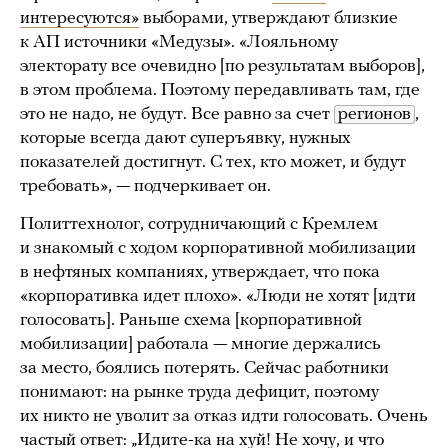
интересуются»
выборами, утверждают близкие
к АП источники «Медузы». «Лояльному
электорату все очевидно [по результатам выборов],
в этом проблема. Поэтому передавливать там, где
это не надо, не будут. Все равно за счет
регионов
,
которые всегда дают суперъявку, нужных
показателей достигнут. С тех, кто может, и будут
требовать», — подчеркивает он.
Политтехнолог, сотрудничающий с Кремлем
и знакомый с ходом корпоративной мобилизации
в нефтяных компаниях, утверждает, что пока
«корпоративка идет плохо». «Люди не хотят [идти
голосовать]. Раньше схема [корпоративной
мобилизации] работала — многие держались
за место, боялись потерять. Сейчас работники
понимают: на рынке труда дефицит, поэтому
их никто не уволит за отказ идти голосовать. Очень
частый ответ: „Идите-ка на хуй! Не хочу, и что