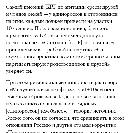
Самый высокий
KPI
по агитации среди друзей
и членов семей — у единороссов и сторонников
партии: каждый должен привести на участки
10 человек. По словам источника, близкого
к руководству ЕР, этой рекомендации уже
несколько лет. «Состоишь [в ЕР], пользуешься
привилегиями — работай на партию. Это
нормальная практика во многих странах: члены
партий агитируют родственников и друзей», —
уверяет он.
При этом региональный единоросс в разговоре
с «Медузой» называет формулу «1+10» «очень
тяжелым оброком». «На деле не все выполняют —
и за это никто не наказывает. Рядовых
[единороссов] тем более», — говорит источник.
Кроме того, он не согласен, что сравнивать в этом
отношении Россию и другие страны корректно.
«Там партии идеологизированны: люди состоят