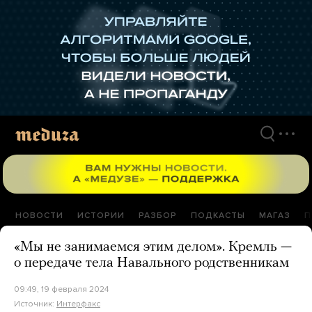
Перейти
к
материалам
НОВОСТИ
ИСТОРИИ
РАЗБОР
ПОДКАСТЫ
МАГАЗ
П
«Мы не занимаемся этим делом». Кремль —
о передаче тела Навального родственникам
09:49, 19 февраля 2024
Источник:
Интерфакс