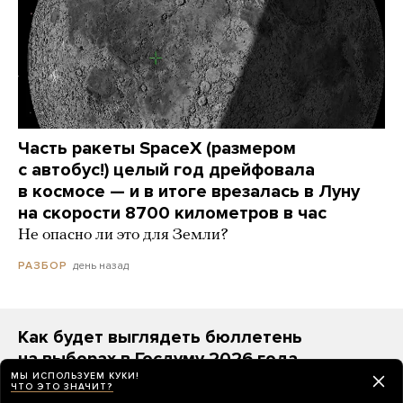
Часть ракеты SpaceX (размером
с автобус!) целый год дрейфовала
в космосе — и в итоге врезалась в Луну
на скорости 8700 километров в час
Не опасно ли это для Земли?
день назад
РАЗБОР
Как будет выглядеть бюллетень
на выборах в Госдуму 2026 года
МЫ ИСПОЛЬЗУЕМ КУКИ!
На первом месте — «Единая Россия», а за ней —
ЧТО ЭТО ЗНАЧИТ?
«Яблоко» (с лозунгом «За мир и свободу»)