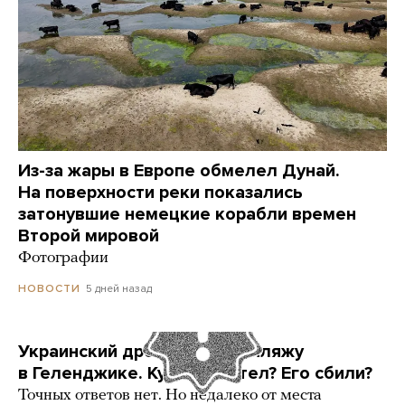
Из-за жары в Европе обмелел Дунай.
На поверхности реки показались
затонувшие немецкие корабли времен
Второй мировой
Фотографии
5 дней назад
НОВОСТИ
Украинский дрон попал по пляжу
в Геленджике. Куда он летел? Его сбили?
Точных ответов нет. Но недалеко от места