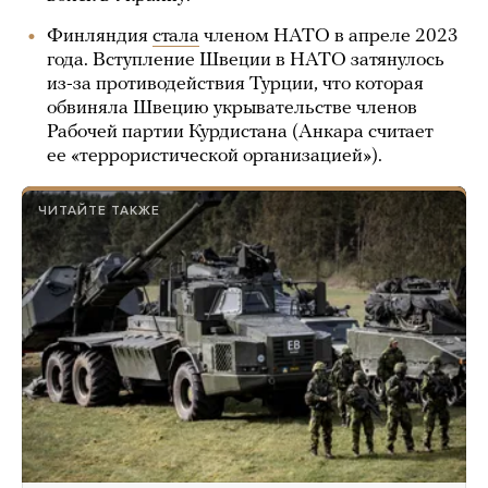
Финляндия
стала
членом НАТО в апреле 2023
года. Вступление Швеции в НАТО затянулось
из-за противодействия Турции, что которая
обвиняла Швецию укрывательстве членов
Рабочей партии Курдистана (Анкара считает
ее «террористической организацией»).
ЧИТАЙТЕ ТАКЖЕ