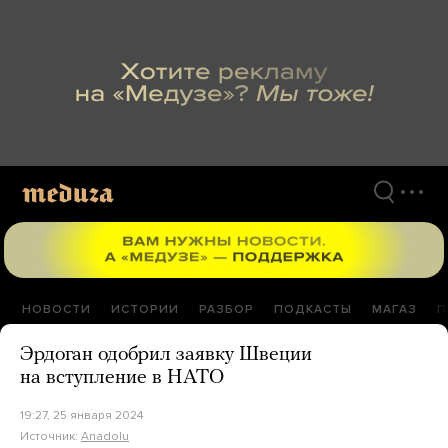
Перейти
к
материалам
НОВОСТИ
ИСТОРИИ
РАЗБОР
ПОДКАСТЫ
МАГАЗ
П
Эрдоган одобрил заявку Швеции
на вступление в НАТО
19:27, 25 января 2024
Источник:
Anadolu