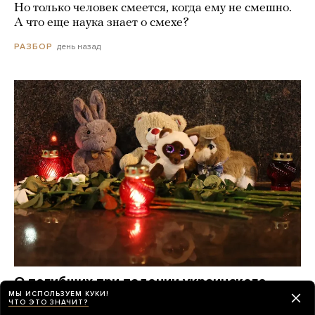
Но только человек смеется, когда ему не смешно.
А что еще наука знает о смехе?
день назад
РАЗБОР
О погибших при падении украинского
МЫ ИСПОЛЬЗУЕМ КУКИ!
дрона на пляж в Геленджике по-прежнему
ЧТО ЭТО ЗНАЧИТ?