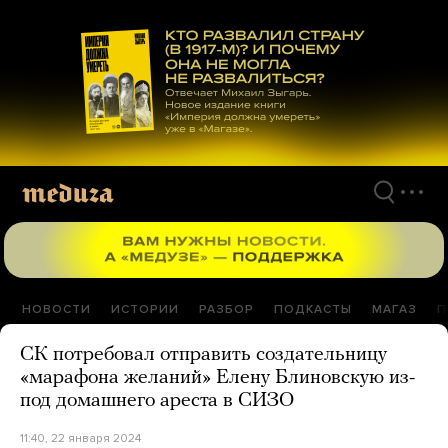
Перейти
к
материалам
НОВОСТИ
ИСТОРИИ
РАЗБОР
ПОДКАСТЫ
МАГАЗ
П
СК потребовал отправить создательницу
«марафона желаний» Елену Блиновскую из-
под домашнего ареста в СИЗО
11:40, 22 января 2024