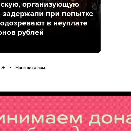
вскую, организующую
 задержали при попытке
подозревают в неуплате
онов рублей
DF
Напишите нам