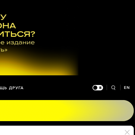
EN
ЩЬ ДРУГА