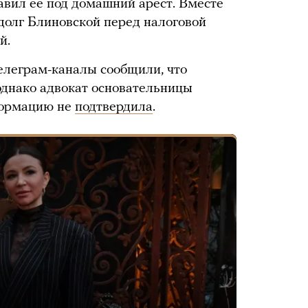
авил ее под домашний арест. Вместе
долг Блиновской перед налоговой
й.
телеграм-каналы сообщили, что
однако адвокат основательницы
формацию не
подтвердила
.