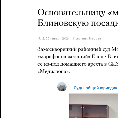
Основательницу «
Блиновскую посад
14:42, 22 января 2024
Источник:
Meduza
Замоскворецкий районный суд М
«марафонов желаний» Елене Блин
ее из-под домашнего ареста в СИ
«Медиазона».