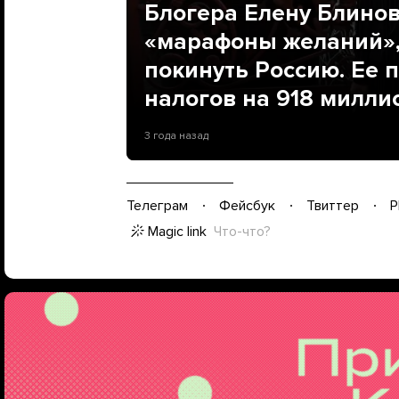
Блогера Елену Блино
«марафоны желаний»,
покинуть Россию. Ее 
налогов на 918 милли
3 года назад
Телеграм
Фейсбук
Твиттер
P
Magic link
Что-что?