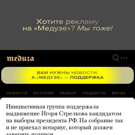
Перейти
к
материалам
НОВОСТИ
ИСТОРИИ
РАЗБОР
ПОДКАСТЫ
МАГАЗ
П
Инициативная группа поддержала
выдвижение Игоря Стрелкова кандидатом
на выборы президента РФ. На собрание так
и не приехал нотариус, который должен
заверять подписи