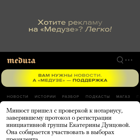
Перейти
к
материалам
НОВОСТИ
ИСТОРИИ
РАЗБОР
ПОДКАСТЫ
МАГАЗ
П
Минюст пришел с проверкой к нотариусу,
заверившему протокол о регистрации
инициативной группы Екатерины Дунцовой.
Она собирается участвовать в выборах
президента