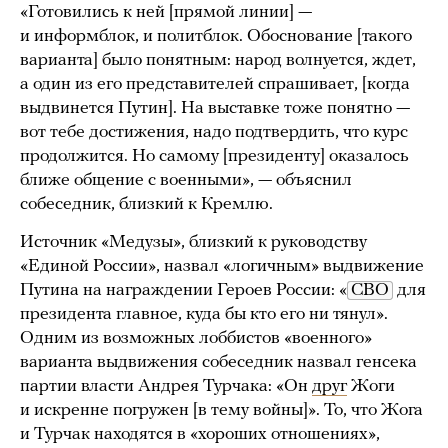
«Готовились к ней [прямой линии] —
и информблок, и политблок. Обоснование [такого
варианта] было понятным: народ волнуется, ждет,
а один из его представителей спрашивает, [когда
выдвинется Путин]. На выставке тоже понятно —
вот тебе достижения, надо подтвердить, что курс
продолжится. Но самому [президенту] оказалось
ближе общение с военными», — объяснил
собеседник, близкий к Кремлю.
Источник «Медузы», близкий к руководству
«Единой России», назвал «логичным» выдвижение
Путина на награждении Героев России: «
СВО
для
президента главное, куда бы кто его ни тянул».
Одним из возможных лоббистов «военного»
варианта выдвижения собеседник назвал генсека
партии власти Андрея Турчака: «Он
друг
Жоги
и искренне погружен [в тему войны]». То, что Жога
и Турчак находятся в «хороших отношениях»,