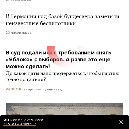
В Германии над базой бундесвера заметили
неизвестные беспилотники
20 часов назад
В суд подали иск с требованием снять
«Яблоко» с выборов. А разве это еще
можно сделать?
До какой даты надо продержаться, чтобы партию
точно допустили?
7 карточек
день назад
РАЗБОР
МЫ ИСПОЛЬЗУЕМ КУКИ!
ЧТО ЭТО ЗНАЧИТ?