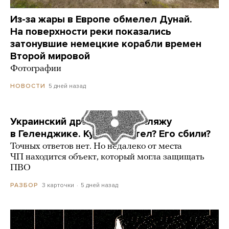
Из-за жары в Европе обмелел Дунай.
На поверхности реки показались
затонувшие немецкие корабли времен
Второй мировой
Фотографии
5 дней назад
НОВОСТИ
Украинский дрон попал по пляжу
в Геленджике. Куда он летел? Его сбили?
Точных ответов нет. Но недалеко от места
ЧП находится объект, который могла защищать
ПВО
3 карточки
5 дней назад
РАЗБОР