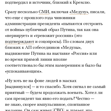
подтвердил и источник, близкий к Кремлю.
Сразу несколько
СМИ
, включая
«Медузу»
, писали,
что еще с прошлого года чиновники
администрации президента «пытаются отстроить
от войны» публичный образ Путина, так как она
«нервирует» и «тревожит россиян» (это
подтверждают
и соцопросы). По словам двух
близких к АП собеседников «Медузы»,
выдвижение Путина на выставке «Россия» или
во время прямой линии вполне
соответствовало бы этим намерениям и было бы
«успокаивающим».
«Ну хоть не на фоне людей в масках
[выдвинулся] — и то спасибо. Хотя сигнал не самый
приятный — будем продолжать воевать. Хотел ли
сам президент так явно его подать? Честно —
не знаю, скорее импульсивное, спонтанное
желание. Он сам живет
СВО
, и думает, что