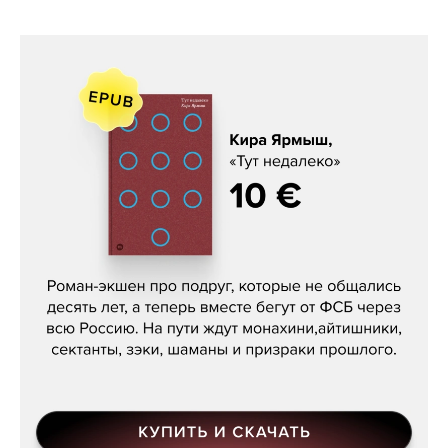
Кира Ярмыш, «Тут недалеко»