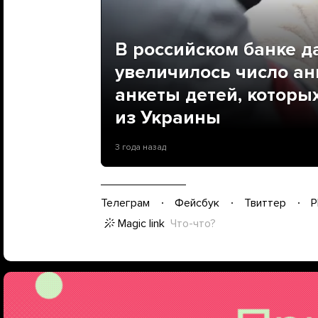
В российском банке д
увеличилось число анк
анкеты детей, которы
из Украины
3 года назад
Телеграм
Фейсбук
Твиттер
P
Magic link
Что-что?