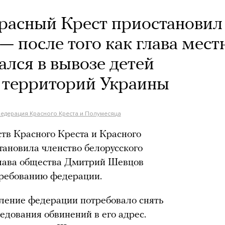
асный Крест приостановил
— после того как глава мест
ался в вывозе детей
 территорий Украины
едерация Красного Креста и Полумесяца
в Красного Креста и Красного
новила членство белорусского
 глава общества Дмитрий Шевцов
 требованию федерации.
вление федерации потребовало снять
едования обвинений в его адрес.