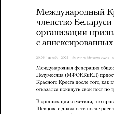
Международный Кр
членство Беларуси 
организации призн
с аннексированных
20:06, 1 декабря 2023
Источник:
Международная ф
Международная федерация общест
Полумесяца (МФОККиКП) приоста
Красного Креста после того, как
отказался покинуть свой пост по
В организации отметили, что пра
Шевцова с должности после рассл