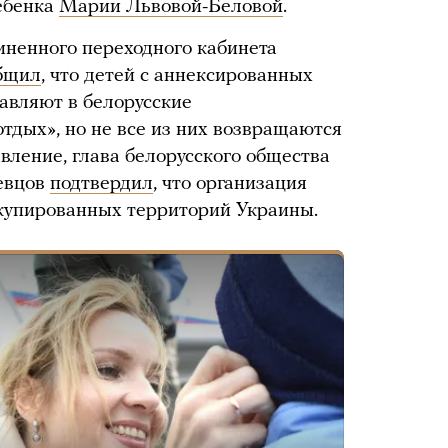
ебенка
Марии Львовой-Беловой
.
ненного переходного кабинета
бщил
, что детей с аннексированных
авляют в белорусские
тдых», но не все из них возвращаются
вление, глава белорусского общества
евцов
подтвердил
, что организация
оккупированных территорий Украины.