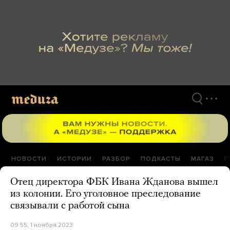
Перейти
к
материалам
НОВОСТИ
ИСТОРИИ
РАЗБОР
ПОДКАСТЫ
МАГАЗ
П
Отец директора ФБК Ивана Жданова вышел
из колонии. Его уголовное преследование
связывали с работой сына
09:55, 1 ноября 2023