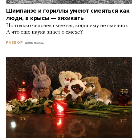
Шимпанзе и гориллы умеют смеяться как
люди, а крысы — хихикать
Но только человек смеется, когда ему не смешно.
А что еще наука знает о смехе?
день назад
РАЗБОР