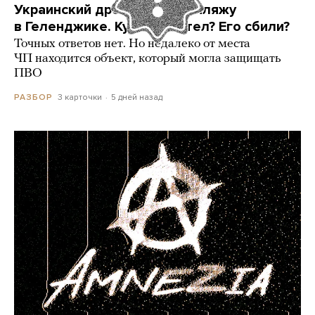
Украинский дрон попал по пляжу
в Геленджике. Куда он летел? Его сбили?
Точных ответов нет. Но недалеко от места
ЧП находится объект, который могла защищать
ПВО
3 карточки
5 дней назад
РАЗБОР