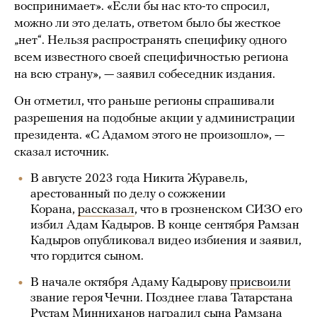
воспринимает». «Если бы нас кто-то спросил,
можно ли это делать, ответом было бы жесткое
„нет“. Нельзя распространять специфику одного
всем известного своей специфичностью региона
на всю страну», — заявил собеседник издания.
Он отметил, что раньше регионы спрашивали
разрешения на подобные акции у администрации
президента. «С Адамом этого не произошло», —
сказал источник.
В августе 2023 года Никита Журавель,
арестованный по делу о сожжении
Корана,
рассказал
, что в грозненском СИЗО его
избил Адам Кадыров. В конце сентября Рамзан
Кадыров опубликовал видео избиения и заявил,
что гордится сыном.
В начале октября Адаму Кадырову
присвоили
звание героя Чечни. Позднее глава Татарстана
Рустам Минниханов
наградил
сына Рамзана