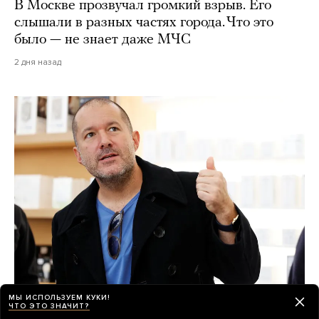
В Москве прозвучал громкий взрыв. Его
слышали в разных частях города. Что это
было — не знает даже МЧС
2 дня назад
МЫ ИСПОЛЬЗУЕМ КУКИ!
Секретное ИИ-устройство OpenAI — это
ЧТО ЭТО ЗНАЧИТ?