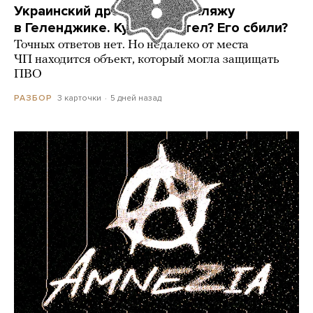
Украинский дрон попал по пляжу
в Геленджике. Куда он летел? Его сбили?
Точных ответов нет. Но недалеко от места
ЧП находится объект, который могла защищать
ПВО
3 карточки
5 дней назад
РАЗБОР