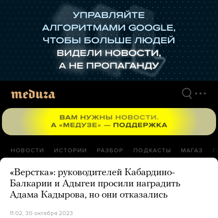
Перейти
к
материалам
НОВОСТИ
ИСТОРИИ
РАЗБОР
ПОДКАСТЫ
МАГАЗ
П
«Верстка»: руководителей Кабардино-
Балкарии и Адыгеи просили наградить
Адама Кадырова, но они отказались
11:02, 30 октября 2023